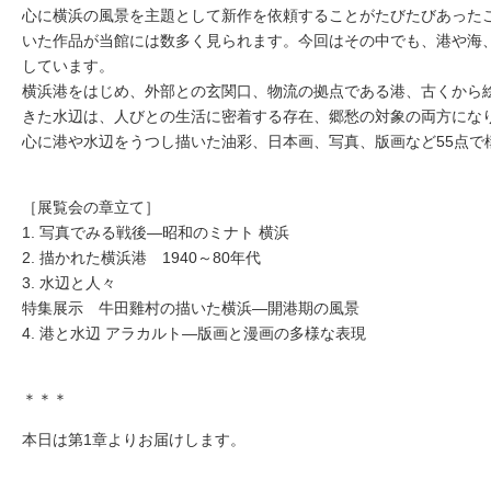
心に横浜の風景を主題として新作を依頼することがたびたびあった
いた作品が当館には数多く見られます。今回はその中でも、港や海
しています。
横浜港をはじめ、外部との玄関口、物流の拠点である港、古くから
きた水辺は、人びとの生活に密着する存在、郷愁の対象の両方にな
心に港や水辺をうつし描いた油彩、日本画、写真、版画など55点で
［展覧会の章立て］
1. 写真でみる戦後―昭和のミナト 横浜
2. 描かれた横浜港 1940～80年代
3. 水辺と人々
特集展示 牛田雞村の描いた横浜―開港期の風景
4. 港と水辺 アラカルト―版画と漫画の多様な表現
＊＊＊
本日は第1章よりお届けします。