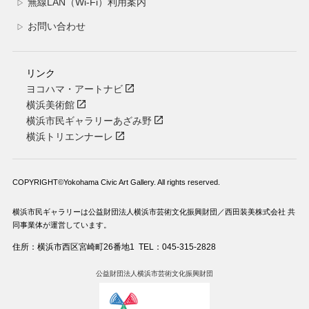
無線LAN（Wi-Fi）利用案内
▷
お問い合わせ
▷
リンク
ヨコハマ・アートナビ
横浜美術館
横浜市民ギャラリーあざみ野
横浜トリエンナーレ
COPYRIGHT©Yokohama Civic Art Gallery. All rights reserved.
横浜市民ギャラリーは公益財団法人横浜市芸術文化振興財団／西田装美株式会社 共
同事業体が運営しています。
住所：横浜市西区宮崎町26番地1
TEL：045-315-2828
公益財団法人横浜市芸術文化振興財団