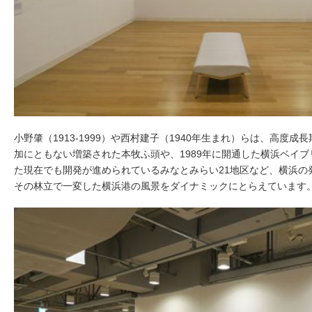
小野肇（1913-1999）や西村建子（1940年生まれ）らは、高度
加にともない増築された本牧ふ頭や、1989年に開通した横浜ベイ
た現在でも開発が進められているみなとみらい21地区など、横浜の
その林立で一変した横浜港の風景をダイナミックにとらえています