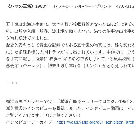
《ハマの三塔》
1953年 ゼラチン・シルバー・プリント 47.6×31.
五十嵐は北海道生まれ。大さん橋が接収解除となった1952年に神
社。出船や入船、船客、波止場で働く人びと、港での催事や出来事
を写し続けてきました。
歴史的資料として貴重な記録でもある五十嵐の写真には、移り変わ
にした多種多様な人間ドラマが写し出されています。本作では、フ
を手前に配し、遠景に“横浜三塔”の名称で親しまれている横浜税関
念会館（ジャック）、神奈川県庁本庁舎（キング）がとらえられて
＊＊＊
横浜市民ギャラリーでは、「横浜市民ギャラリークロニクル1964-2
嵐英壽氏のインタビューを収録しました。インタビュー動画は、イ
ご覧いただけます。ぜひご覧ください！
インタビューアーカイブ→
https://ycag.yafjp.org/our_exhibition_arch