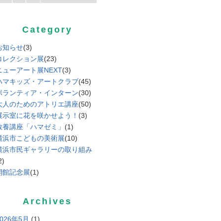
Category
お知らせ
(3)
コレクション展
(23)
ニューアート展NEXT
(3)
ハマキッズ・アートクラブ
(45)
ボランティア・インターン
(30)
大人のためのアトリエ講座
(50)
展示室に花を咲かせよう！
(3)
教養講座「ハマゼミ」
(1)
横浜市こどもの美術展
(10)
横浜市民ギャラリーの取り組み
2)
開館記念展
(1)
Archives
2026年5月
(1)