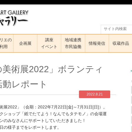
リエの
講座
地域連携
企画展
情報発信
収蔵作品
利用
イベント
市民協働
美術展2022」ボランティ
活動レポート
2022.8.21
022」（会期：2022年7月22日[金]～7月31日[日]）。
クショップ「紙でたてよう！なんでもタテモノ」の会場運
ンのみなさんにサポートしていただきました！
日の様子までをレポートします。