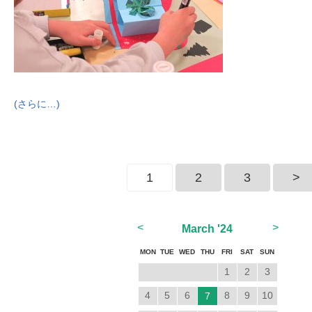
(さらに…)
1
2
3
>
<
>
March
'24
MON
TUE
WED
THU
FRI
SAT
SUN
1
2
3
4
5
6
8
9
10
7