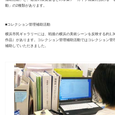
動」の2
種類があります。
■コレクション管理補助活動
横浜市民ギャラリーには、戦後の横浜の美術シーンを反映する約
1,3
作品）があります。コレクション管理補助活動ではコレクション管
補助していただきました。