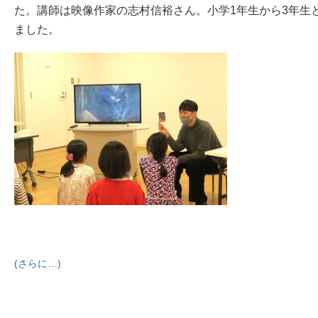
た。
講師は映像作家の志村信裕さん。
小学1年生から3年生
ました。
(さらに…)