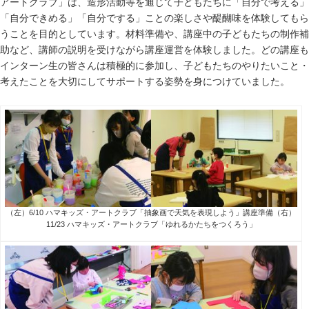
アートクラブ」は、造形活動等を通じて子どもたちに「自分で考える」
「自分できめる」「自分でする」ことの楽しさや醍醐味を体験してもら
うことを目的としています。材料準備や、講座中の子どもたちの制作補
助など、講師の説明を受けながら講座運営を体験しました。どの講座も
インターン生の皆さんは積極的に参加し、
子どもたちのやりたいこと・
考えたことを大切にしてサポートする姿勢を身につけていました。
（左）6/10 ハマキッズ・アートクラブ「抽象画で天気を表現しよう」講座準備（右）
11/23 ハマキッズ・アートクラブ「ゆれるかたちをつくろう」