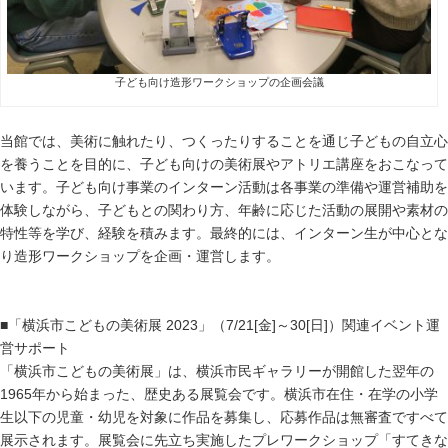
子ども向け造形ワークショップの企画会議
当館では、美術に触れたり、つくったりすることを通じ子どもの自立心
を養うことを目的に、子ども向けの美術展やアトリエ講座をおこなって
います。子ども向け事業のインターン活動は各事業の準備や運営補助を
体験しながら、子どもとの関わり方、年齢に応じた活動の展開や素材の
特性等を学び、経験を積みます。最終的には、インターン生が中心とな
り造形ワークショップを企画・運営します。
■「横浜市こどもの美術展
2023
」
（7/21[金]～30[日]）
関連イベント運
営サポート
「横浜市こどもの美術展」は、横浜市民ギャラリーが開館した翌年の
1965
年から始まった、歴史ある展覧会です。横浜市在住・在学の小学
生以下の児童・幼児を対象に作品を募集し、応募作品は無審査ですべて
展示されます。
展覧会に先立ち実施したプレワークショップ「すてきな