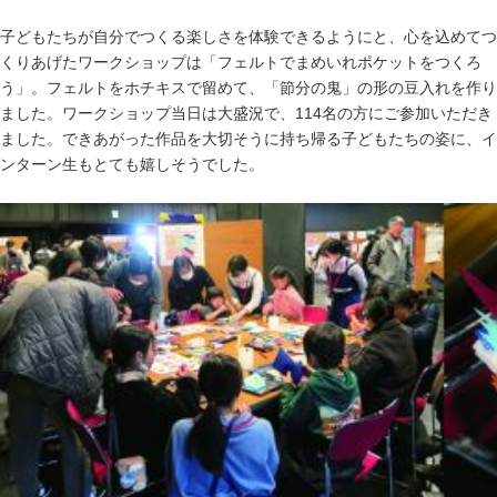
子ども
たちが自分でつくる楽しさを体験できるようにと、心を込めてつ
くりあげたワークショップは「フェルトでまめいれポケットをつくろ
う」。フェルトをホチキスで留めて、「節分の鬼」の形の豆入れを作り
ました。ワークショップ当日は大盛況で、
114
名の方にご参加いただき
ました。できあがった作品を大切そうに持ち帰る子どもたちの姿に、イ
ンターン生もとても嬉しそうでした。