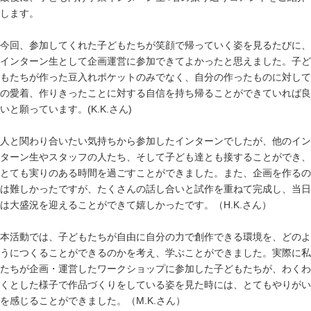
します。
今回、参加してくれた子どもたちが笑顔で帰っていく姿を見るたびに、
インターン生として企画運営に参加できてよかったと思えました。子ど
もたちが作った豆入れポケットのみでなく、自分の作ったものに対して
の愛着、作りきったことに対する自信を持ち帰ることができていれば良
いと願っています。
(K.K.
さん
)
人と関わり合いたい気持ちから参加したインターンでしたが、他のイン
ターン生やスタッフの人たち、そして子ども達とも接することができ、
とても実りのある時間を過ごすことができました。また、企画を作るの
は難しかったですが、たくさんの話し合いと試作を重ねて完成し、当日
は大盛況を迎えることができて嬉しかったです。（
H.K.
さん）
本活動では、子どもたちが自由に自分の力で創作できる環境を、どのよ
うにつくることができるのかを考え、学ぶことができました。実際に私
たちが企画・運営したワークショップに参加した子どもたちが、わくわ
くとした様子で作品づくりをしている姿を見た時には、とてもやりがい
を感じることができました。（
M.K.
さん）