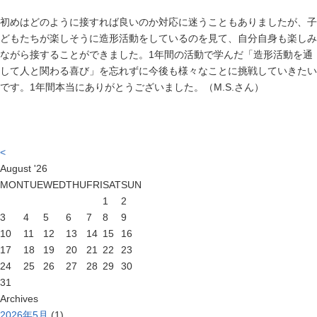
初めはどのように接すれば良いのか対応に迷うこともありましたが、子
どもたちが楽しそうに造形活動をしているのを見て、自分自身も楽しみ
ながら接することができました。
1
年間の活動で学んだ「造形活動を通
して人と関わる喜び」を忘れずに今後も様々なことに挑戦していきたい
です。
1
年間本当にありがとうございました。（
M.S.
さん）
<
August
'26
MON
TUE
WED
THU
FRI
SAT
SUN
1
2
3
4
5
6
7
8
9
10
11
12
13
14
15
16
17
18
19
20
21
22
23
24
25
26
27
28
29
30
31
Archives
2026年5月
(1)