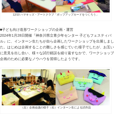
12/10 ハマキッズ・アートクラブ「ポップアップカードをつくろう」
■子ども向け造形ワークショップの企画・運営
2024年
1
月
28
日開催『神奈川県立青少年センター 子どもフェスティバ
ル』に、インターン生たちが自ら企画したワークショップを出展しまし
た。はじめは企画することの難しさを感じていた様子でしたが、お互い
に意見を出し合い、様々な試行錯誤を繰り返すなかで、ワークショップ
企画のために必要なノウハウを習得したようです。
（左）企画会議の様子（右）インターン生による試作品