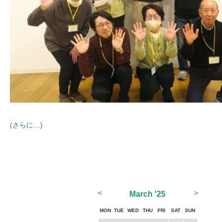
(さらに…)
<
>
March
'25
MON
TUE
WED
THU
FRI
SAT
SUN