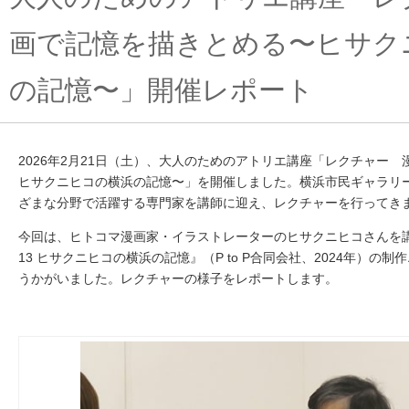
画で記憶を描きとめる〜ヒサク
の記憶〜」開催レポート
2026年
2
月
21
日（土）、大人のためのアトリエ講座「レクチャー 
ヒサクニヒコの横浜の記憶〜」を開催しました。横浜市民ギャラリ
ざまな分野で活躍する専門家を講師に迎え、レクチャーを行ってき
今回は、ヒトコマ漫画家・イラストレーターのヒサクニヒコさんを
13
ヒサクニヒコの横浜の記憶』（
P to P
合同会社、
2024
年）の制作
うかがいました。レクチャーの様子をレポートします。