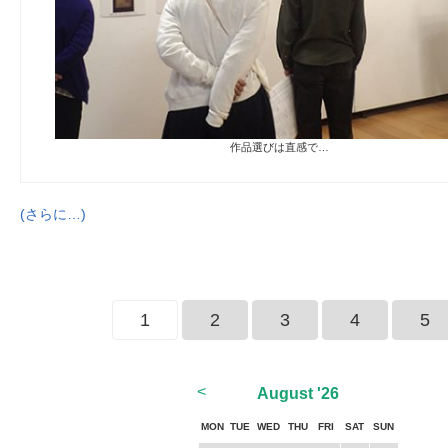
作品選びは直感で…
(さらに…)
1
2
3
4
5
<
August
'26
MON
TUE
WED
THU
FRI
SAT
SUN