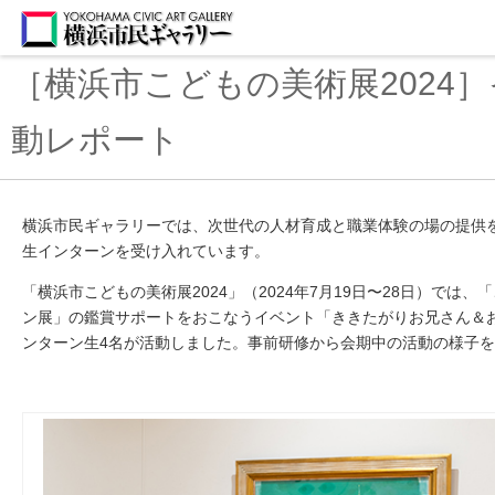
［横浜市こどもの美術展2024
動レポート
横浜市民ギャラリーでは、次世代の人材育成と職業体験の場の提供
生インターンを受け入れています。
「横浜市こどもの美術展
2024」
（
2024
年
7
月
19
日〜
28
日）では、「
ン展」の鑑賞サポートをおこなうイベント「ききたがりお兄さん＆
ンターン生
4
名が活動しました。
事前研修から会期中の活動の様子を