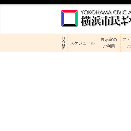
H
展示室の
アト
O
スケジュール
M
ご利用
ご
E