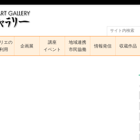
リエの
講座
地域連携
企画展
情報発信
収蔵作品
利用
イベント
市民協働