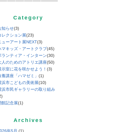
Category
お知らせ
(3)
コレクション展
(23)
ニューアート展NEXT
(3)
ハマキッズ・アートクラブ
(45)
ボランティア・インターン
(30)
大人のためのアトリエ講座
(50)
展示室に花を咲かせよう！
(3)
教養講座「ハマゼミ」
(1)
横浜市こどもの美術展
(10)
横浜市民ギャラリーの取り組み
2)
開館記念展
(1)
Archives
2026年5月
(1)