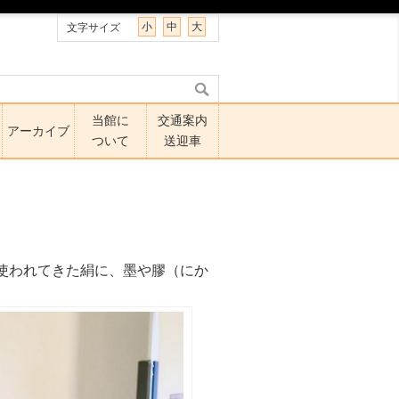
小
中
大
文字サイズ
当館に
交通案内
アーカイブ
ついて
送迎車
使われてきた絹に、墨や膠（にか