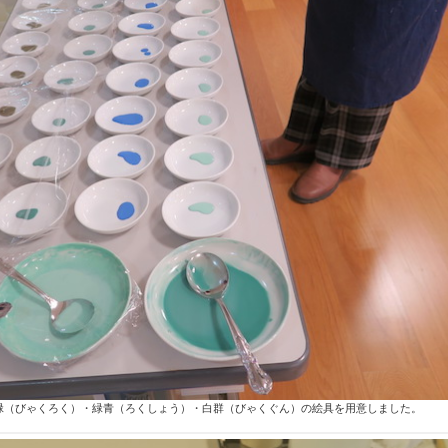
緑
（びゃくろく）
・緑青
（ろくしょう）
・白群
（びゃくぐん）
の絵具を用意しました。