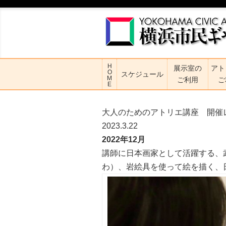
H
展示室の
アト
O
スケジュール
M
ご利用
ご
E
大人のためのアトリエ講座 開催
2023.3.22
2022年12月
講師に日本画家として活躍する、
わ）、岩絵具を使って絵を描く、