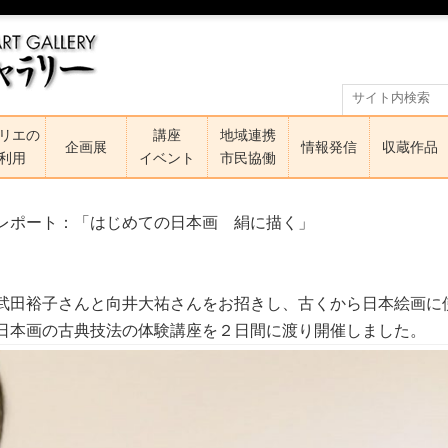
リエの
講座
地域連携
企画展
情報発信
収蔵作品
利用
イベント
市民協働
レポート：「はじめての日本画 絹に描く」
武田裕子さんと向井大祐さんをお招きし、古くから日本絵画に
日本画の古典技法の
体験講座を２日間に渡り開催しました。