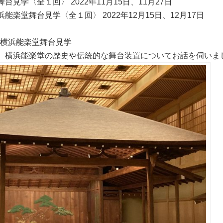
舞台見学〈全１回〉
2022
年
11
月
15
日、
11
月
27
日
浜能楽堂舞台見学〈全１回〉
2022
年
12
月
15
日、
12
月
17
日
と横浜能楽堂舞台見学
、横浜能楽堂の歴史や伝統的な舞台装置についてお話を伺いま