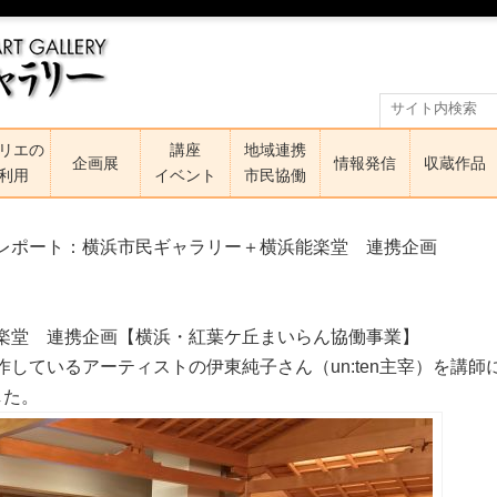
リエの
講座
地域連携
企画展
情報発信
収蔵作品
利用
イベント
市民協働
レポート：横浜市民ギャラリー＋横浜能楽堂 連携企画
楽堂 連携企画【横浜・紅葉ケ丘まいらん協働事業】
しているアーティストの伊東純子さん（un:ten主宰）を講
した。