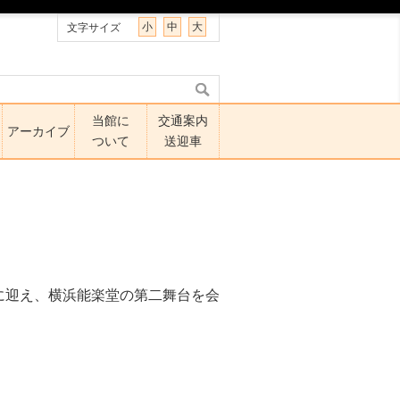
小
中
大
文字サイズ
当館に
交通案内
アーカイブ
ついて
送迎車
師に迎え、横浜能楽堂の第二舞台を会