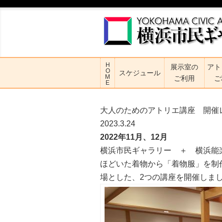
H
展示室の
アト
O
スケジュール
M
ご利用
ご
E
大人のためのアトリエ講座 開催
2023.3.24
2022年11月、12月
横浜市民ギャラリー ＋ 横浜能
ほどいた着物から「着物服」を制作
場とした、2つの講座を開催しま