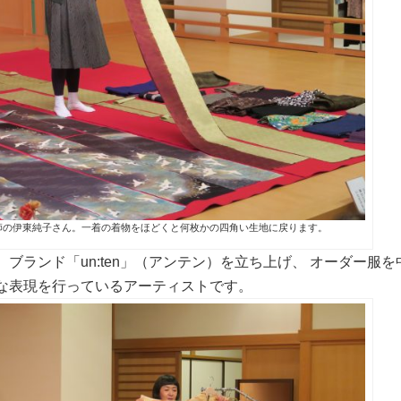
師の伊東純子さん。一着の着物をほどくと何枚かの四角い生地に戻ります。
ブランド「un:ten」（アンテン）を立ち上げ、 オーダー服
な表現を行っているアーティストです。