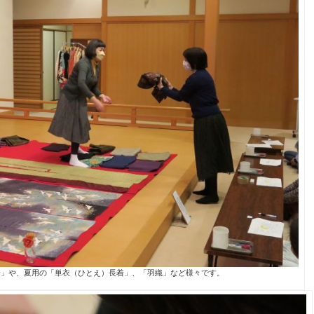
着」や、夏用の「単衣（ひとえ）長着」、「羽織」など様々です。