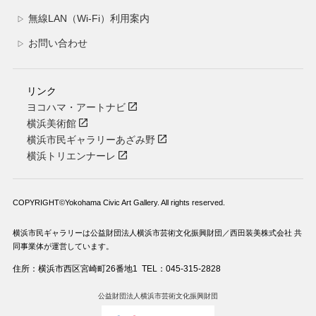
無線LAN（Wi-Fi）利用案内
▷
お問い合わせ
▷
リンク
ヨコハマ・アートナビ
横浜美術館
横浜市民ギャラリーあざみ野
横浜トリエンナーレ
COPYRIGHT©Yokohama Civic Art Gallery. All rights reserved.
横浜市民ギャラリーは公益財団法人横浜市芸術文化振興財団／西田装美株式会社 共
同事業体が運営しています。
住所：横浜市西区宮崎町26番地1
TEL：045-315-2828
公益財団法人横浜市芸術文化振興財団