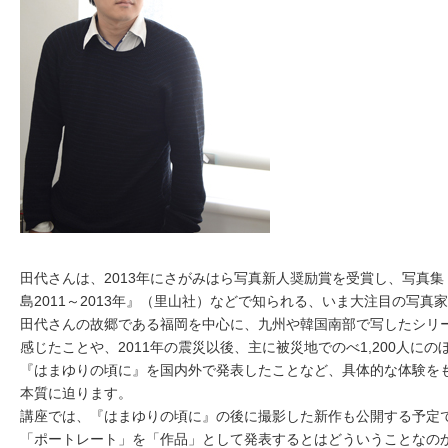
田代さんは、2013年にさがみはら写真新人奨励賞を受賞し、写真集
島2011～2013年』（里山社）などで知られる、いま大注目の写真
田代さんの故郷である福岡を中心に、九州や韓国南部で写したシリ
感じたことや、2011年の震災以後、主に被災地でのべ1,200人に
『はまゆりの頃に』を国内外で発表したことなど、具体的な体験を
本質に迫ります。
講座では、『はまゆりの頃に』の後に撮影した新作も公開する予定
「ポートレート」を「作品」として発表するとはどういうことなの