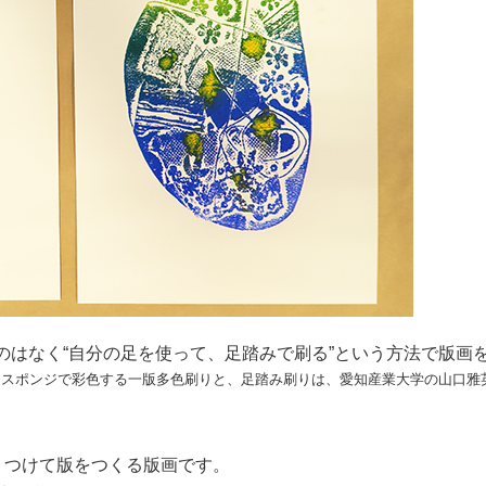
のはなく“自分の足を使って、足踏みで刷る”という方法で版画
にスポンジで彩色する一版多色刷りと、足踏み刷りは、愛知産業大学の山口雅
りつけて版をつくる版画です。