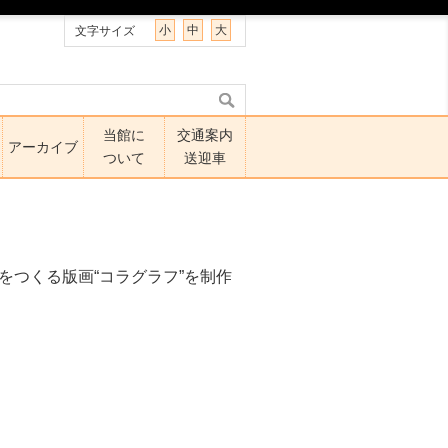
小
中
大
文字サイズ
当館に
交通案内
アーカイブ
ついて
送迎車
をつくる版画“コラグラフ”を制作