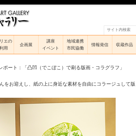
リエの
講座
地域連携
企画展
情報発信
収蔵作品
利用
イベント
市民協働
レポート：「凸凹（でこぼこ）で刷る版画・コラグラフ」
さんをお迎えし、紙の上に身近な素材を自由にコラージュして版