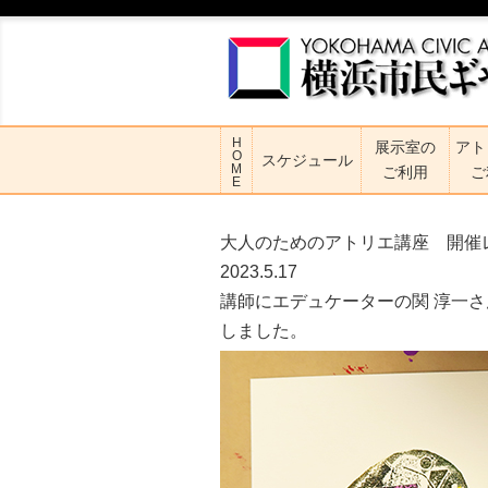
H
展示室の
アト
O
スケジュール
M
ご利用
ご
E
大人のためのアトリエ講座 開催
2023.5.17
講師にエデュケーターの関 淳一
しました。