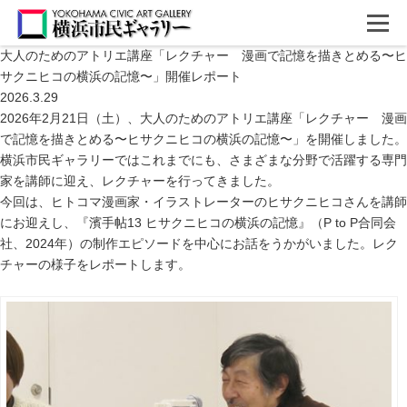
大人のためのアトリエ講座「レクチャー 漫画で記憶を描きとめる〜ヒ
サクニヒコの横浜の記憶〜」開催レポート
2026.3.29
2026年
2
月
21
日（土）、大人のためのアトリエ講座「レクチャー 漫画
で記憶を描きとめる〜ヒサクニヒコの横浜の記憶〜」を開催しました。
横浜市民ギャラリーではこれまでにも、さまざまな分野で活躍する専門
家を講師に迎え、レクチャーを行ってきました。
今回は、ヒトコマ漫画家・イラストレーターのヒサクニヒコさんを講師
にお迎えし、『濱手帖
13
ヒサクニヒコの横浜の記憶』（
P to P
合同会
社、
2024
年）の制作エピソードを中心にお話をうかがいました。レク
チャーの様子をレポートします。