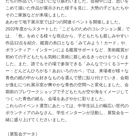
たちの作品でいっぱいになり賑わいました。会期中には、思いを
こめて描いた作品が展示された様子を見に、大勢の子どもたちや
そのご家族などが来場しました。
あわせて地下展示室では2つの関連イベントを開催しました。
2022年度からスタートした「こどものためのコレクション展」で
は、「色」をめぐる様々な視点から、子どもたちも親しみやすい
作品12点を紹介。鑑賞の糸口となる「みてみよう！カード」や、
ボランティア・インターンによる鑑賞サポートなど、美術鑑賞が
初めての子どもたちも気軽に美術に親しめるきっかけをつくりま
した。また、誰でもその場で参加できる「みんなでつくるコーナ
ー：どんどんひろがる！あおいろのカベ」では、来場者が様々な
青色の紙の中から好きなものを選んで壁に貼り付けていき、会期
が進むにつれ展示室が爽やかな青色の空間へと変化しました。会
期前のプレワークショップで子どもたちが空や海をイメージして
つくった青色の紙も、会場をあざやかに彩りました。
これらのイベント運営にあたっては、中学生以上の幅広い世代の
ボランティアのみなさん、学生インターンが活動し、展覧会を一
緒に盛り上げてくださいました。
［展覧会データ］