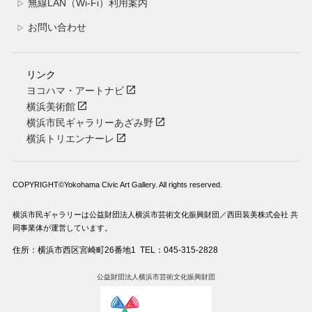
無線LAN（Wi-Fi）利用案内
▷
お問い合わせ
▷
リンク
ヨコハマ・アートナビ
横浜美術館
横浜市民ギャラリーあざみ野
横浜トリエンナーレ
COPYRIGHT©Yokohama Civic Art Gallery. All rights reserved.
横浜市民ギャラリーは公益財団法人横浜市芸術文化振興財団／西田装美株式会社 共
同事業体が運営しています。
住所：横浜市西区宮崎町26番地1
TEL：045-315-2828
公益財団法人横浜市芸術文化振興財団