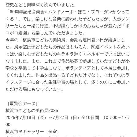
歴史なども興味深く読んでいました。
「60周年記念音楽会♪ ムンドノーボ・ぽこ・ブヨ～ダンがやって
くる！」では、楽しげな音楽に誘われた子どもたちが、人形ダン
サーたちと一緒に行進。不思議なしかけのおもちゃが並んだ「ポ
コポコ遊園」も楽しんでいただきました。
今年の「横浜市こどもの美術展」会期も連日暑い日が続きまし
た。展示室は子どもたちの作品はもちろん、関連イベントをめい
っぱい楽しむ子どもたちのキラキラ輝くエネルギーでいっぱいに
なりました。また、これまで作品応募で参加していた子どもが小
学校を卒業して中学生になり、ボランティアとして本展に参加し
てくれました。作品を出品する子どもだけでなく、それぞれのラ
イフステージに合った生涯学習の場として、多くの方にご参加い
ただける場にもなっています。
［展覧会データ］
横浜市こどもの美術展2025
2025年7月18日（金）～7月27日（日）全10日間 10：00～17：
00
横浜市民ギャラリー 全室