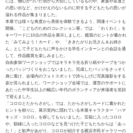
には、物心がついた頃から大切にしているものや、家族や友達と
の思い出など、かけがえのないものに対する子どもたちの思いが
溢れる作品が集まりました。
本展では様々な角度から美術を体験できるよう、関連イベントも
開催。「こどものためのコレクション展」では、「わくわく」を
キーワードに10点の作品を展示しました。鑑賞のヒントが書かれ
た「みてみよう！カード」や、「ききたがりお兄さん＆お姉さ
ん」として子どもたちに声をかける学生インターンとの会話を通
して、作品鑑賞を楽しみました。
自由参加ワークショップではキラキラ光る折り紙やテープをつか
ったバッジづくりをおこないました。完成したバッジをさっそく
身に着け、会場内のフォトスポットで誇らしげに写真撮影をする
姿が見られました。ワークショップ会場では、運営のサポートに
あたった中学生以上の幅広い年代のボランティアが来場者を笑顔
で迎えました。
「コロロとたからさがし」では、たからさがしカードに書かれた
ヒントを頼りに、展示室内に隠れている本展キャラクター「ハマ
キッズ・コロロ」を探してもらいました。宝箱に入ったコロロ
や、額縁に入ったコロロなどを見つけた子どもたちからは「あっ
た！」と歓声があがり、コロロが紹介する横浜市民ギャラリーの