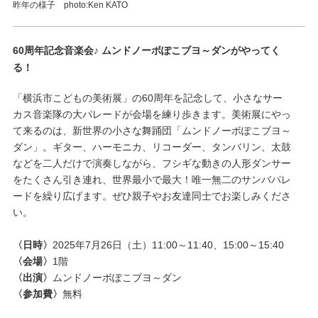
昨年の様子 photo:Ken KATO
60周年記念音楽会♪ ムンドノーボぽこブヨ～ダンがやってく
る！
「横浜市こどもの美術展」の
60
周年を記念して、小さなサー
カス音楽隊の大パレードが会場を練り歩きます。美術展にやっ
て来るのは、新世界の小さな舞踊団「ムンドノーボぽこブヨ～
ダン」。ギター、ハーモニカ、リコーダー、タンバリン、太鼓
などを二人だけで演奏しながら、フシギな動きの人形ダンサー
をたくさん引き連れ、世界最小で最大！唯一無二のサンバパレ
ードを繰り広げます。ぜひ親子やお友達同士でお楽しみくださ
い。
〈日時〉
2025年
7
月
26
日（土）
11:00
～
11:40
、
15:00
～
15:40
〈会場〉
1階
〈出演〉
ムンドノーボぽこブヨ～ダン
〈参加費〉
無料