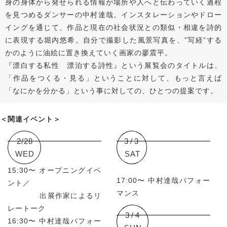
身の身体から発せられる情報が場所や人へと伝わっていく過程
を見つめるダンサーの中村達哉。インスタレーションやドロー
イングを通じて、作品と現在の社会状況との類似・相違を詩的
に表現する堀内悠希。自分で撮影した風景写真を、”写経”する
かのように油絵に置き換えていく画家の廖震平。
『漂白する私性 漂泊する詩性』という展覧会のタイトルは、
「作品をつくる・見る」ということに対して、もっと言えば
「なにかを分かる」という事に対しての、ひとつの提案です。
＜関連イベント＞
2/28
3/3
WED
SAT
15:30〜 オープニングイベ
17:00〜 中村達哉パフォー
ント／
マンス
出展作家によるリ
レートーク
3/4
16:30〜 中村達哉パフォー