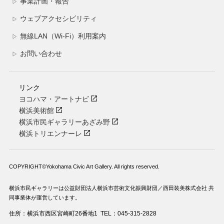
事業計画・報告
▷
ウェブアクセシビリティ
▷
無線LAN（Wi-Fi）利用案内
▷
お問い合わせ
▷
リンク
ヨコハマ・アートナビ
横浜美術館
横浜市民ギャラリーあざみ野
横浜トリエンナーレ
COPYRIGHT©Yokohama Civic Art Gallery. All rights reserved.
横浜市民ギャラリーは公益財団法人横浜市芸術文化振興財団／西田装美株式会社 共
同事業体が運営しています。
住所：横浜市西区宮崎町26番地1
TEL：045-315-2828