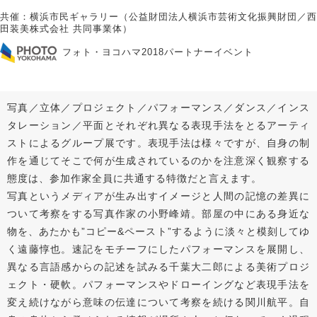
共催：横浜市民ギャラリー（公益財団法人横浜市芸術文化振興財団／西
田装美株式会社 共同事業体）
フォト・ヨコハマ2018パートナーイベント
写真／立体／プロジェクト／パフォーマンス／ダンス／インス
タレーション／平面とそれぞれ異なる表現手法をとるアーティ
ストによるグループ展です。表現手法は様々ですが、自身の制
作を通じてそこで何が生成されているのかを注意深く観察する
態度は、参加作家全員に共通する特徴だと言えます。
写真というメディアが生み出すイメージと人間の記憶の差異に
ついて考察をする写真作家の小野峰靖。部屋の中にある身近な
物を、あたかも”コピー&ペースト”するように淡々と模刻してゆ
く遠藤惇也。速記をモチーフにしたパフォーマンスを展開し、
異なる言語感からの記述を試みる千葉大二郎による美術プロジ
ェクト・硬軟。パフォーマンスやドローイングなど表現手法を
変え続けながら意味の伝達について考察を続ける関川航平。自