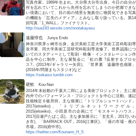
写真作家。1989年生まれ。大分県大分市出身。今日の自分が
何を忘れていてこれから先何を忘れてしまうのか把握できな
い境遇において、目の前の情景を無責任に物質化できる写真
の機能を「忘失のメディア」とみなし取り扱っている。第14
回写真「1_WALL」ファイナリスト。
http://oua193.wixsite.com/onotakayasu
遠藤惇也
Junya Endo
神奈川県茅ヶ崎市出身。金沢美術工芸大学美術工芸科彫刻専
攻卒業、同大学美術工芸研究科彫刻専攻修了。世界認識につ
いてのスタディーとして彫刻・映像・インスタレーション作
品を中心に制作。主な展覧会に「虹の麓 ?反射するプロセ
ス?」(2013年/ギャラリー矢田)、「世界素 遠藤惇也個展」
(2016年/問屋まちスタジオ)など
https://sekaiso.tumblr.com
硬軟
Kou-Nan
2014年末始動の千葉大二郎による美術プロジェクト。主に屋
内外でのパフォーマンス・プロジェクトを中心に活動。速記
技能検定６級所持。主な個展に「トリプルショートハンド」
2017(eitoeiko)、「トリプルネットワークゲル」
2015(eitoeiko)、小田原市の企画にて「モスキートハウス」
2017(旧瀬戸たばこ店)。主な参加展示に「玄玄天」2017(いわ
き市)、「BARRACK OUT」2016(江東区)、「昼の市場・夜の
市場」2016(府中市)。
https://twitter.com/Kounann_H_S