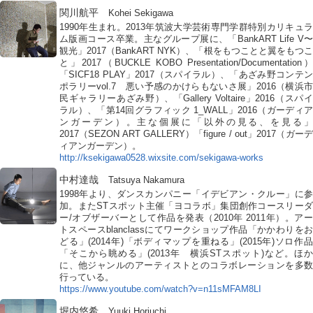
関川航平
Kohei Sekigawa
1990年生まれ。2013年筑波大学芸術専門学群特別カリキュラ
ム版画コース卒業。主なグループ展に、「BankART Life V〜
観光」2017（BankART NYK）、「根をもつことと翼をもつこ
と」2017（BUCKLE KOBO Presentation/Documentation）
「SICF18 PLAY」2017（スパイラル）、「あざみ野コンテン
ポラリーvol.7 悪い予感のかけらもないさ展」2016（横浜市
民ギャラリーあざみ野）、「Gallery Voltaire」2016（スパイ
ラル）、「第14回グラフィック 1_WALL」2016（ガーディア
ンガーデン）。主な個展に「以外の見る、を見る」
2017（SEZON ART GALLERY）「figure / out」2017（ガーデ
ィアンガーデン）。
http://ksekigawa0528.wixsite.com/sekigawa-works
中村達哉
Tatsuya Nakamura
1998年より、ダンスカンパニー「イデビアン・クルー」に参
加。またSTスポット主催「ヨコラボ」集団創作コースリーダ
ー/オブザーバーとして作品を発表（2010年 2011年）。アー
トスペースblanclassにてワークショップ作品「かかわりをお
どる」(2014年)「ボディマップを重ねる」(2015年)ソロ作品
「そこから眺める」(2013年 横浜STスポット)など。ほか
に、他ジャンルのアーティストとのコラボレーションを多数
行っている。
https://www.youtube.com/watch?v=n11sMFAM8LI
堀内悠希
Yuuki Horiuchi