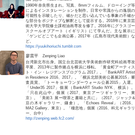
1990年奈良県生まれ。写真、8mmフィルム、ドローイング等
によるインスタレーションを制作。日常や常識からの逸脱の
可能性を示唆したり、確かだと思い込んでいる事象の不確か
な部分をポジティブな解釈として提示する。2018年に東京芸
術大学大学院修士課程油画専攻を修了。2016年にグラスゴー
スクールオブアート（イギリス）にて学んだ。主な展示に
「ゲンビどこでも企画公募」2017年（広島市現代美術館）な
ど。
https://yuukihoriuchi.tumblr.com
廖震平
Zenping Liao
台湾新北市出身。国立台北芸術大学美術創作研究科絵画専攻
卒業、2013年に製作拠点を横浜に移転。「黄金町アーティス
ト・イン・レジデンスプログラム 2017」。「BankART Artist
in Residence 2016、2017」。「横浜北部美術公募展2015」審
査員賞。「トーキョーワンダーウォール公募2015」入選。
「Under35 2017」個展（BankART Studio NYK、横浜）。
「只在此山中」個展（2017、東京アーツギャラリー、東
京）。「美術3. 展ー喫茶と書籍と共に」（2017、ジャック&
豆の木ギャラリー、鎌倉）。「Echoes Reveal」（2016、
MA2 Gallery、東京）。「棲息地」個展（2016、科元ギャラリ
ー、台中）
http://zenping.web.fc2.com/