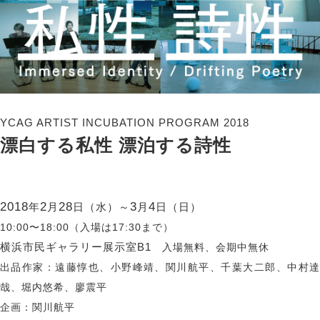
YCAG ARTIST INCUBATION PROGRAM 2018
漂白する私性 漂泊する詩性
2018
2
28
3
4
年
月
日（水）～
月
日（日）
10:00〜18:00（入場は17:30まで）
横浜市民ギャラリー展示室B1
入場無料、会期中無休
出品作家：遠藤惇也、小野峰靖、関川航平、千葉大二郎、中村達
哉、堀内悠希、廖震平
企画：関川航平