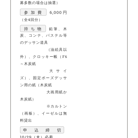
募多数の場合は抽選）
参加費
6,000円
（全4回分）
持ち物
鉛筆、木
炭、コンテ、パステル等
のデッサン道具
（油絵具以
外）、クロッキー帳（F6
～木炭紙
大サイ
ズ）、固定ポーズデッサ
ン用の紙（木炭紙
大画用紙か
木炭紙）
※カルトン
（画板）、イーゼルは無
料貸出
申込締切
10/29（木）必着