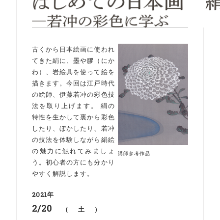
古くから日本絵画に使われ
てきた絹に、墨や膠（にか
わ）、岩絵具を使って絵を
描きます。今回は江戸時代
の絵師、伊藤若冲の彩色技
法を取り上げます。 絹の
特性を生かして裏から彩色
したり、ぼかしたり、若冲
の技法を体験しながら絹絵
の魅力に触れてみましょ
講師参考作品
う。初心者の方にも分かり
やすく解説します。
2021年
2/20
（土）