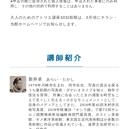
●申込の際に提供された個人情報は、申込された事業にのみ利
用し、その他の目的で利用することはありません。
大人のためのアトリエ講座2021前期は、3月頃にチラシ・
当館ホームページでお知らせします。
講師紹介
新井卓
あらい・たかし
1978年川崎市生まれ、同市在住。写真の原点を探る
うち最初期の写真術・ダゲレオタイプを知り、独学で
技法を習得。 対象に出会ったときの感覚を時空をこ
えて生々しく伝える＜小さなモニュメント＞として、
自身のメディアとしてきた。 2016年第41回木村伊兵
衛写真賞、2018年映像詩『オシラ鏡』で第72回サレ
ルノ国際映画祭短編映画部門最高賞。ボストン美術
館、ギメ東洋美術館、東京国立近代美術館ほか多数の
美術館に作品が収蔵されている。 遠野文化研究セン