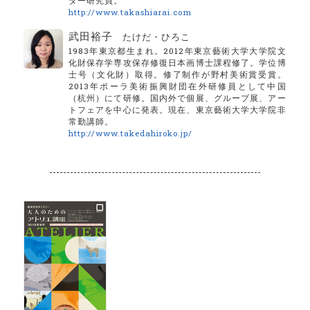
ター研究員。
http://www.takashiarai.com
武田裕子
たけだ・ひろこ
1983年東京都生まれ。2012年東京藝術大学大学院文
化財保存学専攻保存修復日本画博士課程修了。学位博
士号（文化財）取得。修了制作が野村美術賞受賞。
2013年ポーラ美術振興財団在外研修員として中国
（杭州）にて研修。国内外で個展、グループ展、アー
トフェアを中心に発表。現在、東京藝術大学大学院非
常勤講師。
http://www.takedahiroko.jp/