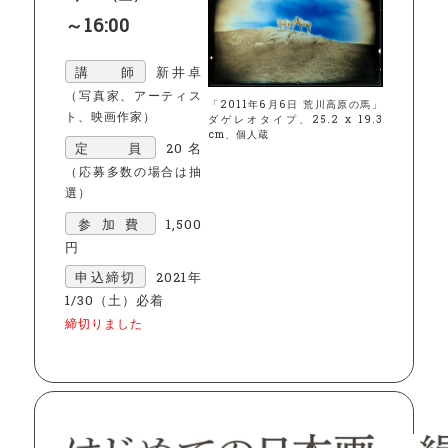
～16:00
講 師
新井卓
（写真家、アーティス
「2011年6月6日 荒川高原の馬」
ト、映画作家）
ダゲレオタイプ、25.2 x 19.3
cm、個人蔵
定 員
20名
（応募多数の場合は抽
選）
参加費
1,500
円
申込締切
2021年
1/30（土）必着
締切りました