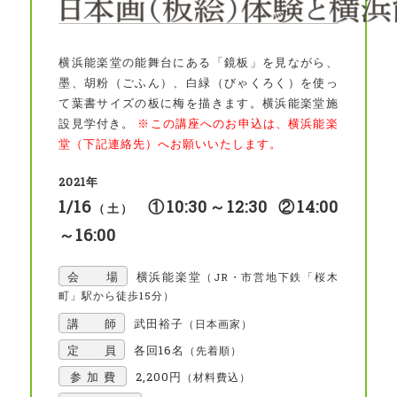
横浜能楽堂の能舞台にある「鏡板」を見ながら、
墨、胡粉（ごふん）、白緑（びゃくろく）を使っ
て葉書サイズの板に梅を描きます。横浜能楽堂施
設見学付き。
※この講座へのお申込は、横浜能楽
堂（下記連絡先）へお願いいたします。
2021年
1/16
①10:30～12:30 ②14:00
（土）
～16:00
会 場
横浜能楽堂
（JR・市営地下鉄「桜木
町」駅から徒歩15分）
講 師
武田裕子
（日本画家）
定 員
各回16名
（先着順）
参加費
2,200円
（材料費込）