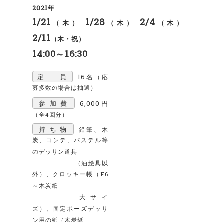
2021年
1/21
1/28
2/4
（木）
（木）
（木）
2/11
（木・祝）
14:00～16:30
定 員
16名
（応
募多数の場合は抽選）
参加費
6,000円
（全4回分）
持ち物
鉛筆、木
炭、コンテ、パステル等
のデッサン道具
（油絵具以
外）、クロッキー帳（F6
～木炭紙
大サイ
ズ）、固定ポーズデッサ
ン用の紙（木炭紙