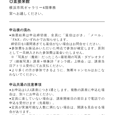
◎直接来館
横浜市民ギャラリー4階事務
室へお越しください。
申込後の流れ
●抽選結果は申込締切後、全員に「返信はがき」「メール」
「FAX」のいずれかでお知らせします。
締切日を1週間過ぎても返信がない場合はお問合せください。
●参加費をお振込みいただいた時点で参加が確定します。原則
として一旦納入された参加費は返金いたしません。
※「写真が〈魔術〉だったころ─最初期の写真・ダゲレオタイ
プ（銀板写真）講座＋映像詩『オシラ鏡』上映会」は、講座当
日アトリエ受付にてお支払ください。
●より多くの方が参加できるように、無断キャンセルはおこな
わないでください。
申込共通の注意事項
●お申込は1人1講座につき1通とします。複数の講座に申込む場
合は、別々にお申込ください。
●定員に達していない場合は、講座開催日の前日まで電話での
申込を受付けます（先着順）。
●定員が実施可能な人数に満たない場合は、開講を見合せる場
合があります。