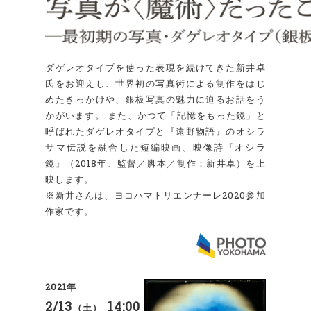
ダゲレオタイプを使った表現を続けてきた新井卓
氏をお迎えし、世界初の写真術による制作をはじ
めたきっかけや、銀板写真の魅力に迫るお話をう
かがいます。 また、かつて「記憶をもった鏡」と
呼ばれたダゲレオタイプと『遠野物語』のオシラ
サマ伝説を融合した短編映画、映像詩『オシラ
鏡』（2018年、監督／脚本／制作：新井卓）を上
映します。
※新井さんは、ヨコハマトリエンナーレ2020参加
作家です。
2021年
2/13
14:00
（土）