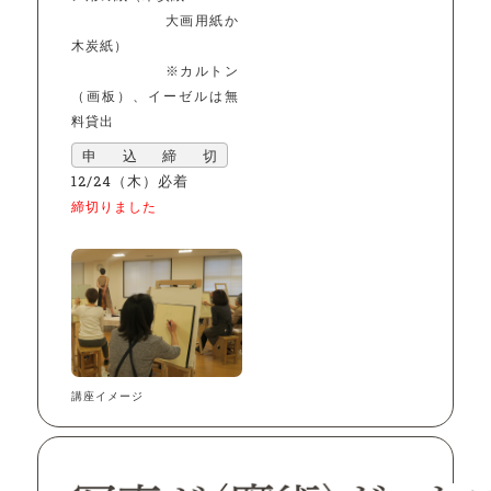
大画用紙か
木炭紙）
※カルトン
（画板）、イーゼルは無
料貸出
申込締切
12/24（木）必着
締切りました
講座イメージ