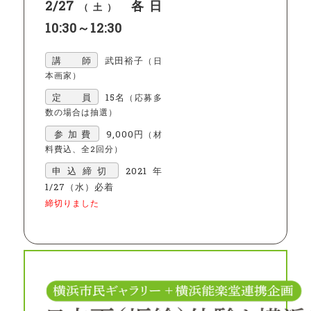
2/27
各日
（土）
10:30～12:30
講 師
武田裕子
（日
本画家）
定 員
15名
（応募多
数の場合は抽選）
参加費
9,000円
（材
料費込、全2回分）
申込締切
2021年
1/27（水）必着
締切りました