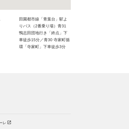
ス
田園都市線「青葉台」駅よ
りバス（2番乗り場）青31
鴨志田団地行き「終点」下
車徒歩15分／青30 寺家町循
環「寺家町」下車徒歩3分
）
ーレ