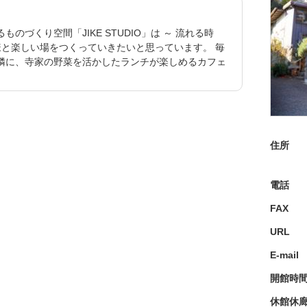
づくり空間「JIKE STUDIO」は ～ 流れる時
様と楽しい場をつくっていきたいと思っています。 毎
隣に、寺家の野菜を活かしたランチが楽しめるカフェ
住所
電話
FAX
URL
E-mail
開館時
休館休