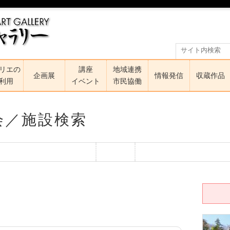
リエの
講座
地域連携
企画展
情報発信
収蔵作品
利用
イベント
市民協働
会／施設検索