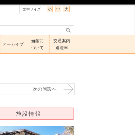
小
中
大
文字サイズ
当館に
交通案内
アーカイブ
ついて
送迎車
次の施設へ
施設情報