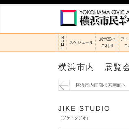
H
展示室の
アト
O
スケジュール
M
ご利用
ご
E
横浜市内 展覧
横浜市内画廊検索画面へ
JIKE STUDIO
（ジケスタジオ）