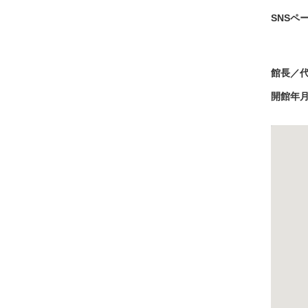
SNSペ
館長／
開館年