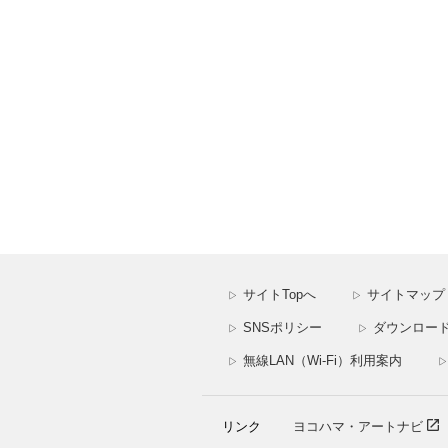
サイトTopへ
サイトマップ
▷
▷
SNSポリシー
ダウンロー
▷
▷
無線LAN（Wi-Fi）利用案内
▷
▷
リンク
ヨコハマ・アートナビ