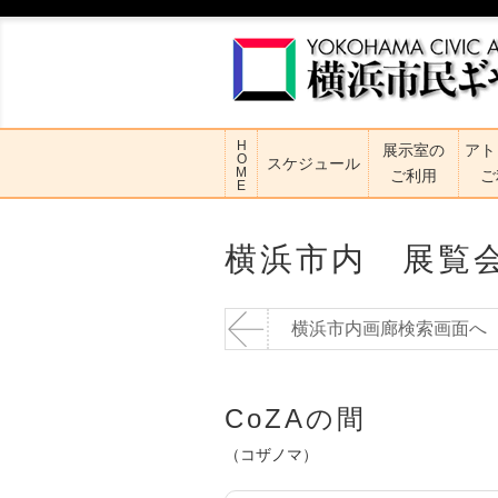
H
展示室の
アト
O
スケジュール
M
ご利用
ご
E
横浜市内 展覧
横浜市内画廊検索画面へ
CoZAの間
（コザノマ）