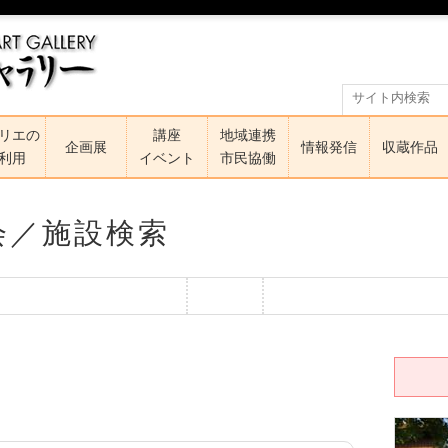
リエの
講座
地域連携
企画展
情報発信
収蔵作品
利用
イベント
市民協働
会／施設検索