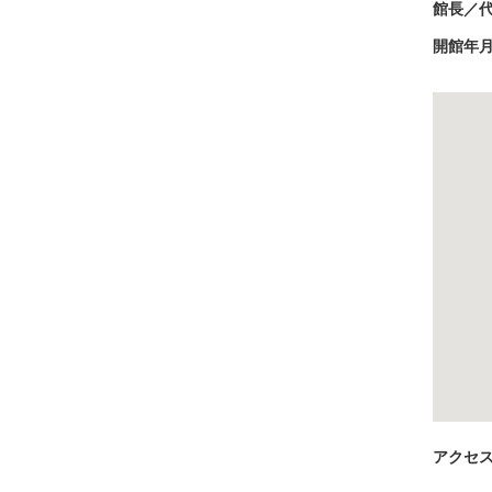
館長／
開館年
アクセ