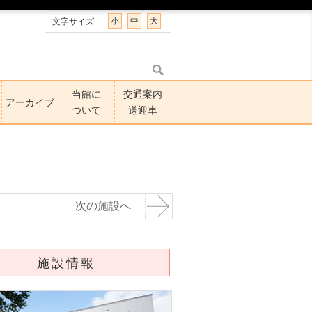
小
中
大
文字サイズ
当館に
交通案内
アーカイブ
ついて
送迎車
次の施設へ
施設情報