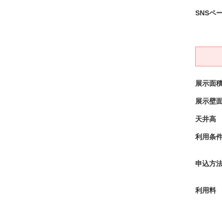
SNSペ
展示面
展示壁
天井高
利用条
申込方
利用料