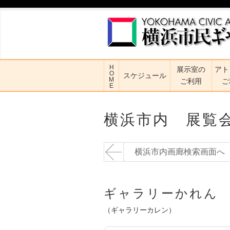
H
展示室の
アト
O
スケジュール
M
ご利用
ご
E
横浜市内 展覧
横浜市内画廊検索画面へ
ギャラリーかれん
（ギャラリーカレン）