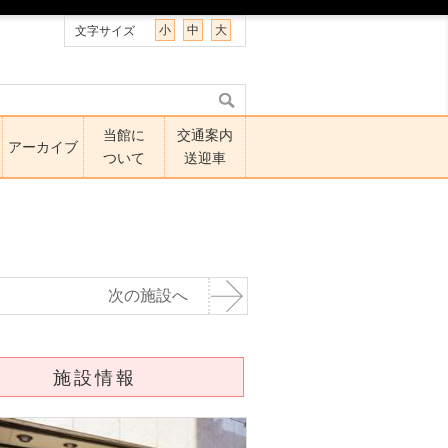
小
中
大
文字サイズ
当館に
交通案内
アーカイブ
ついて
送迎車
次の施設へ
施設情報