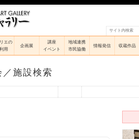
リエの
講座
地域連携
企画展
情報発信
収蔵作品
利用
イベント
市民協働
会／施設検索