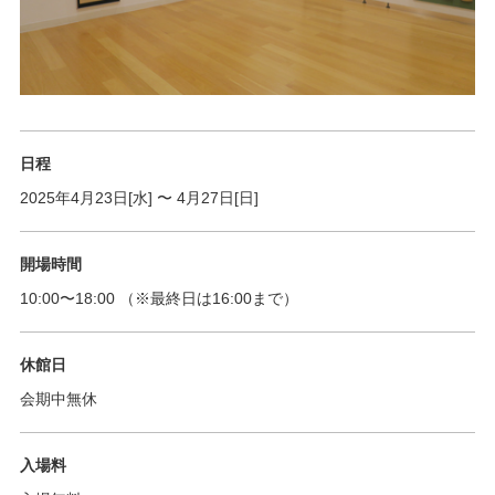
日程
2025年4月23日[水]
〜
4月27日[日]
開場時間
10:00
〜
18:00
（※最終日は16:00まで）
休館日
会期中無休
入場料