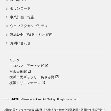
ダウンロード
▷
事業計画・報告
▷
ウェブアクセシビリティ
▷
無線LAN（Wi-Fi）利用案内
▷
お問い合わせ
▷
リンク
ヨコハマ・アートナビ
横浜美術館
横浜市民ギャラリーあざみ野
横浜トリエンナーレ
COPYRIGHT©Yokohama Civic Art Gallery. All rights reserved.
横浜市民ギャラリーは公益財団法人横浜市芸術文化振興財団／西田装美株式会社 共