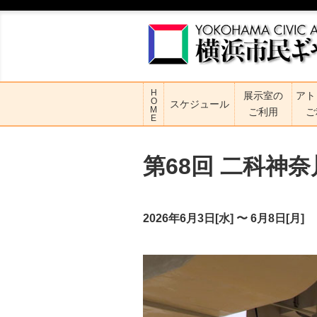
H
展示室の
アト
O
スケジュール
M
ご利用
ご
E
第68回 二科神
2026年6月3日[水]
〜
6月8日[月]