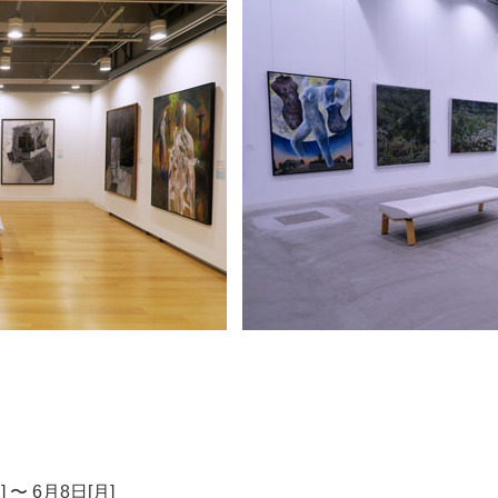
]
〜
6月8日[月]