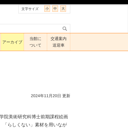
小
中
大
文字サイズ
当館に
交通案内
アーカイブ
ついて
送迎車
2024年11月20日 更新
大学院美術研究科博士前期課程絵画
、「らしくない」素材を用いなが