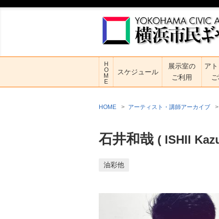
H
展示室の
アト
O
スケジュール
M
ご利用
ご
E
HOME
アーティスト・講師アーカイブ
石井和哉
( ISHII Kaz
油彩他