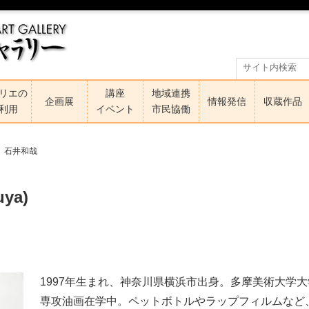
リエの
講座
地域連携
企画展
情報発信
収蔵作品
利用
イベント
市民協働
石井和哉
uya)
1997年生まれ、神奈川県横浜市出身。多摩美術大学
専攻油画在学中。ペットボトルやラップフィルムなど