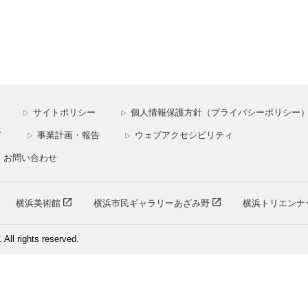
サイトポリシー
個人情報保護方針（プライバシーポリシー
▷
▷
ド
事業計画・報告
ウェブアクセシビリティ
▷
▷
お問い合わせ
横浜美術館
横浜市民ギャラリーあざみ野
横浜トリエンナ
ll rights reserved.
芸術文化振興財団／西田装美株式会社 共同事業体が運営しています。
15-2828