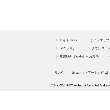
サイトTopへ
サイトマップ
▷
▷
SNSポリシー
ダウンロー
▷
▷
無線LAN（Wi-Fi）利用案内
▷
▷
リンク
ヨコハマ・アートナビ
COPYRIGHT©Yokohama Civic Art Gallery. A
横浜市民ギャラリーは公益財団法人横浜市
住所：横浜市西区宮崎町26番地1
TEL：045-3