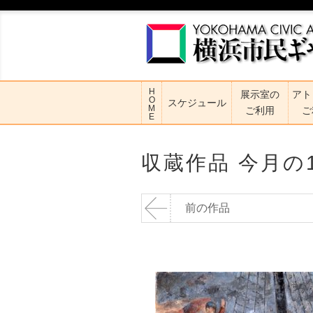
H
展示室の
アト
O
スケジュール
M
ご利用
ご
E
収蔵作品 今月の
前の作品