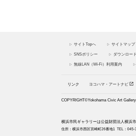
サイトTopへ
サイトマップ
▷
▷
SNSポリシー
ダウンロー
▷
▷
無線LAN（Wi-Fi）利用案内
▷
▷
リンク
ヨコハマ・アートナビ
COPYRIGHT©Yokohama Civic Art Gallery. A
横浜市民ギャラリーは公益財団法人横浜市
住所：横浜市西区宮崎町26番地1
TEL：045-3