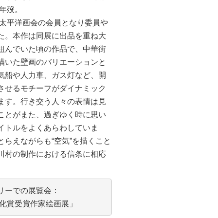
9年歿。
り太平洋画会の会員となり委員や
た。本作は同展に出品を重ね大
組んでいた頃の作品で、中華街
描いた壁画のバリエーションと
気船や人力車、ガス灯など、開
させるモチーフがダイナミック
ます。行き交う人々の表情は見
ことがまた、過ぎゆく時に思い
イトルをよくあらわしていま
とらえながらも“空気”を描くこと
川村の制作における信条に相応
リーでの展覧会：
文化賞受賞作家絵画展」