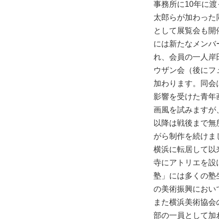
事務所に10年に
太郎らが加わった
として展覧会も開催
には新たなメンバ
れ、会員の一人岸
ウザン会（後にフ
加わります。同会
影響を受けた青年
画風を試みますが
以降は戦後まで無
がら制作を続けまし
横浜に転居して以来
寺にアトリエを設
塾」には多くの塾
の美術振興におい
また横浜美術協会の
部の一員として加わ