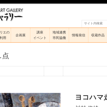
リエの
講座
地域連携
企画展
情報発信
収蔵作品
利用
イベント
市民協働
1点
ヨコハマ