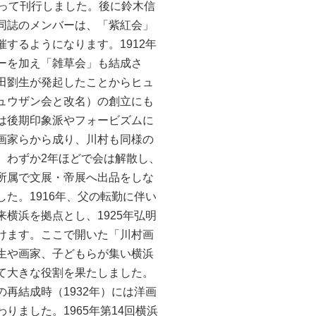
渡って刊行しました。後に鈴木信
同誌のメンバーは、「紫紅会」
するようになります。1912年
ーを加え「雑草会」も結成さ
田劉生が発起したことからヒュ
ュウザン会と改名）の創立にも
は後期印象派やフォービズムに
画家らから成り、川村も同様の
、わずか2年ほどで会は解散し、
所属で文展・帝展へ出品をしな
た。1916年、父の転勤に伴い
横浜を拠点とし、1925年弘明
けます。ここで開いた「川村画
生や画家、子どもらが集い横浜
て大きな役割を果たしました。
再結成時（1932年）には洋画
りました。1965年第14回横浜