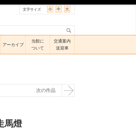
小
中
大
文字サイズ
当館に
交通案内
アーカイブ
ついて
送迎車
次の作品
走馬燈