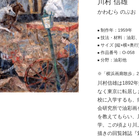
川村 信雄
かわむら のぶお
制作年：1959年
■
技法・材料：油彩
■
サイズ [縦×横×奥行]：9
■
作品番号：O-058
■
分野：油彩他
■
※「横浜画廊散歩」2
川村信雄は1892
なく東京に転居し
校に入学するも、病
会研究所で油彩画
を教えてもらい、
学。この頃より川
描きの回覧雑誌『