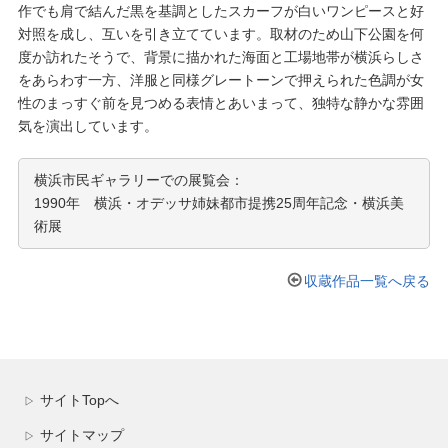
作でも肩で結んだ黒を基調としたスカーフが白いワンピースと好
対照を成し、互いを引き立てています。取材のため山下公園を何
度か訪れたそうで、背景に描かれた海面と工場地帯が横浜らしさ
をあらわす一方、洋服と同様グレートーンで押えられた色調が女
性のまっすぐ前を見つめる表情とあいまって、独特な静かな雰囲
気を演出しています。
横浜市民ギャラリーでの展覧会：
1990年 横浜・オデッサ姉妹都市提携25周年記念・横浜美
術展
収蔵作品一覧へ戻る
サイトTopへ
▷
サイトマップ
▷