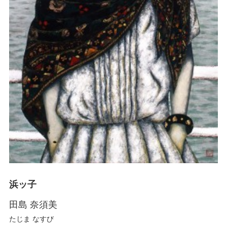
浜ッ子
田島 奈須美
たじま なすび