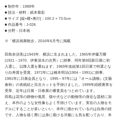
■
制作年：1988年
■
技法・材料：紙本着彩
■
サイズ [縦×横×奥行]：100.2 × 73.0cm
■
作品番号：J-026
■
分野：日本画
※「横浜画廊散歩」2016年6月号に掲載
田島奈須美は1943年、横浜に生まれました。1965年伊藤万耀
(1921－1970、伊東深水の次男）に師事、同年第8回新日展に初
入選し、以降入選を重ねます。1969年改組第1回日展で特選とな
り白寿賞を受賞、1972年には橋本明治(1904－1991)に師事。
1981年に日展会員となり、1995～97年には『オール讀物』(文藝
春秋）の表紙絵と目次カットを手掛けました。1999年紺綬褒章を
受章、近年は日展・日春展の審査員をつとめています。
田島は花等の静物や風景、猫や犬などの動物等の身近な題材に加
え、本作のような女性像もよく手掛けています。実在の人物をモ
デルにすることが多いといい、本作に描かれているのは自身の姪
です。人物を描く際には身に着ける洋服にも気を配っており、本