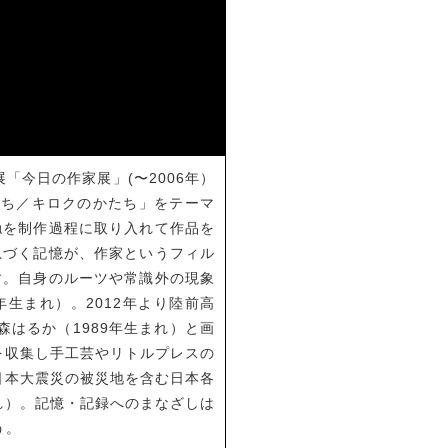
「今日の作家展」(〜2006年）
たち／キロクのかたち」をテーマ
触を制作過程に取り入れて作品を
息づく記憶が、作家というフィル
す。自身のルーツや常識外の現象
生まれ）。2012年より陸前高
はるか（1989年生まれ）と画
を収集し手工芸やリトルプレスの
日本大震災の被災地を含む日本各
れ）。記憶・記録へのまなざしは
う。