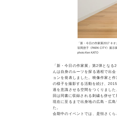
「新・今日の作家展2017 キ
笹岡啓子《PARK CITY》展示
photo:Ken KATO
「新・今日の作家展」第2弾となる2
んは自身のルーツを探る過程で出会
ョンを発表しました。映像作家と作
の様子を撮影する活動を続け、20
過を意識させる空間をつくりました
回は同書に収録される刺繍も併せて
現在に至るまで出身地の広島・広島
た。
会期中のイベントでは、是恒さくら