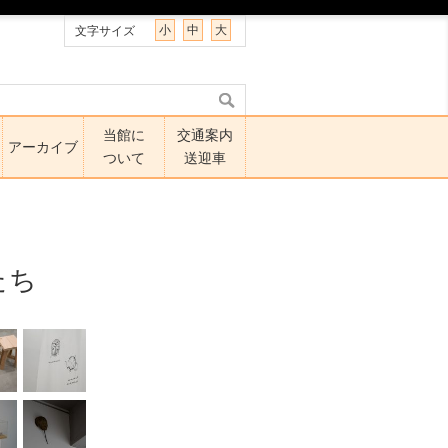
小
中
大
文字サイズ
当館に
交通案内
アーカイブ
ついて
送迎車
たち