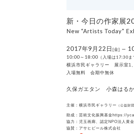
2
新・今日の作家展
New “Artists Today” Ex
2017
9
22
1
年
月
日
–
[金]
10:00～18:00
17:30
（入場は
ま
横浜市民ギャラリー 展示室1、
入場無料 会期中無休
久保ガエタン 小森はる
主催：横浜市民ギャラリー
（公益財
助成：芸術文化振興基金https://ycag.yafjp
協力：児玉画廊、認定NPO法人黄
協賛：アサヒビール株式会社