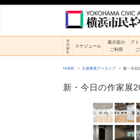
H
展示室の
アト
O
スケジュール
M
ご利用
ご
E
HOME
主催事業アーカイブ
新・今日
新・今日の作家展2