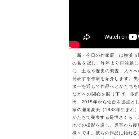
「新・今日の作家展」は横浜市民
の名を冠し、昨年より再始動し
に、土地や歴史の調査、人々へ
発表する作家を紹介します。失
ターを通して作品へとかたちを
などへの関心を掘り下げ、多角
田、2015年から仙台を拠点
家の瀬尾夏美（1988年生ま
かたちで発表する是恒さくら（
地での撮影を通じ、災害から復
様々です。彼らの作品に触れるこ