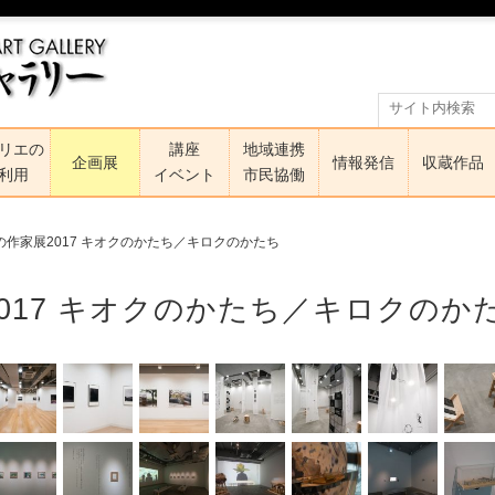
リエの
講座
地域連携
企画展
情報発信
収蔵作品
利用
イベント
市民協働
の作家展2017 キオクのかたち／キロクのかたち
017 キオクのかたち／キロクのか