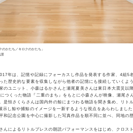
オクのかたち／キロクのかたち」
風景
017年は、記憶や記録にフォーカスし作品を発表する作家、4組
った歴史的な要素を収集しながら他者の記憶にも接続していくよ
家のユニット、小森はるかさんと瀬尾夏美さんは東日本大震災以
15につくった物語『二重のまち』をもとに小森さんが映像、瀬尾さ
。是恒さくらさんは国内外の鯨にまつわる物語を聞き集め、リト
展示し鯨や捕鯨のイメージを一新するような視点をあらわしました。
平和記念公園を中心に撮影した写真作品を順不同に並べ、同地の
さんによるリトルプレスの朗読パフォーマンスをはじめ、クロス