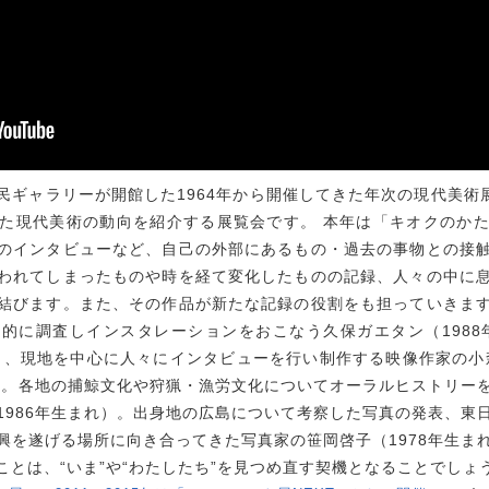
ギャラリーが開館した1964年から開催してきた年次の現代美術展
た現代美術の動向を紹介する展覧会です。 本年は「キオクのか
のインタビューなど、自己の外部にあるもの・過去の事物との接
われてしまったものや時を経て変化したものの記録、人々の中に
結びます。また、その作品が新たな記録の役割をも担っていきま
的に調査しインスタレーションをおこなう久保ガエタン（1988年
とし、現地を中心に人々にインタビューを行い制作する映像作家の小森
れ）。各地の捕鯨文化や狩猟・漁労文化についてオーラルヒストリー
1986年生まれ）。出身地の広島について考察した写真の発表、東
興を遂げる場所に向き合ってきた写真家の笹岡啓子（1978年生ま
とは、“いま”や“わたしたち”を見つめ直す契機となることでしょ