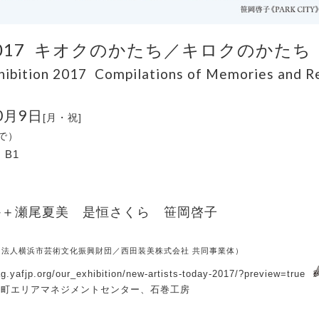
017
キオクのかたち／キロクのかたち
hibition 2017 Compilations of Memories and R
0
9
月
日
[月・祝]
で）
B1
か＋瀬尾夏美 是恒さくら 笹岡啓子
団法人横浜市芸術文化振興財団／西田装美株式会社 共同事業体）
.org/our_exhibition/new-artists-today-2017/?preview=true
金町エリアマネジメントセンター、石巻工房