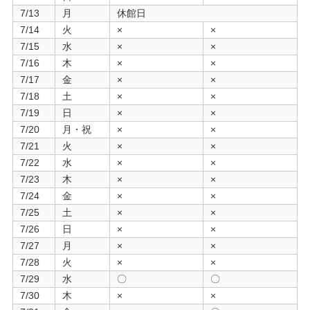
7/13
月
休館日
7/14
火
×
×
7/15
水
×
×
7/16
木
×
×
7/17
金
×
×
7/18
土
×
×
7/19
日
×
×
7/20
月・祝
×
×
7/21
火
×
×
7/22
水
×
×
7/23
木
×
×
7/24
金
×
×
7/25
土
×
×
7/26
日
×
×
7/27
月
×
×
7/28
火
×
×
7/29
水
〇
〇
7/30
木
×
×