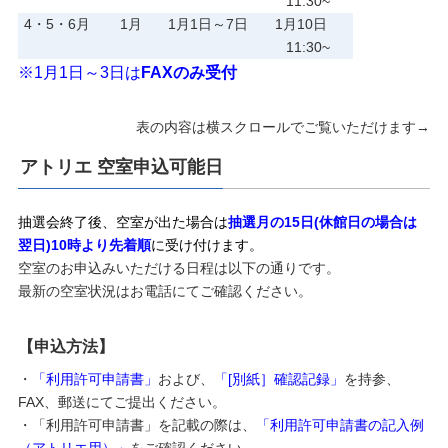
11:30~
4・5・6月
1月
1月1日～7日
1月10日
11:30~
※1月1日～3日は
FAXのみ受付
表の内容は横スクロールでご覧いただけます→
アトリエ 空室申込可能日
抽選会終了後、空室が出た場合は
抽選月の15日(休館日の場合は
翌日)10時より先着順
に受け付けます。
空室のお申込みいただける日程は以下の通りです。
最新の空室状況はお電話にてご確認ください。
【申込方法】
・
「利用許可申請書」
および、
「[別紙］確認記録」
を持参、
FAX、郵送にてご提出ください。
・「利用許可申請書」を記載の際は、
「利用許可申請書の記入例