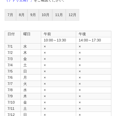
（アトリエ用）」
をご確認ください。
7月
8月
9月
10月
11月
12月
日付
曜日
午前
午後
10:00～13:30
14:00～17:30
7/1
水
×
×
7/2
木
×
×
7/3
金
×
×
7/4
土
×
×
7/5
日
×
×
7/6
月
×
×
7/7
火
×
×
7/8
水
×
×
7/9
木
×
×
7/10
金
×
×
7/11
土
×
×
7/12
日
×
×