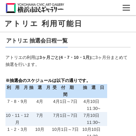
アトリエ 利用可能日
アトリエ 抽選会日程一覧
アトリエの利用は
3ヶ月ごと(4・7・10・1月)
に3ヶ月分まとめて
抽選を行います。
※抽選会のスケジュールは以下の通りです。
利 用 月
抽 選 月
受 付 期
抽 選 日
間
7・8・9月
4月
4月1日～7日
4月10日
11:30~
10・11・12
7月
7月1日～7日
7月10日
月
11:30~
1・2・3月
10月
10月1日～7日
10月10日