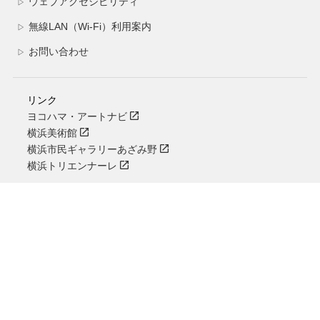
ウェブアクセシビリティ
▷
無線LAN（Wi-Fi）利用案内
▷
お問い合わせ
▷
リンク
ヨコハマ・アートナビ
横浜美術館
横浜市民ギャラリーあざみ野
横浜トリエンナーレ
COPYRIGHT©Yokohama Civic Art Gallery. All rights reserved.
横浜市民ギャラリーは公益財団法人横浜市芸術文化振興財団／西田装美株式会社 共
同事業体が運営しています。
住所：横浜市西区宮崎町26番地1
TEL：045-315-2828
公益財団法人横浜市芸術文化振興財団