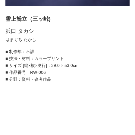
雪上聳立（三ッ峠)
浜口 タカシ
はまぐち たかし
■
制作年：不詳
■
技法・材料：カラープリント
■
サイズ [縦×横×奥行]：39.0 × 53.0cm
■
作品番号：RW-006
■
分野：資料・参考作品