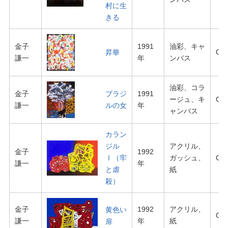
村に生
きる
金子
1991
油彩、キャ
O-0
昇華
謙一
年
ンバス
油彩、コラ
金子
ブラジ
1991
ージュ、キ
O-0
謙一
ルの女
年
ャンバス
カラン
ジル
アクリル、
金子
1992
Ⅰ（牢
ガッシュ、
O-0
謙一
年
と虐
紙
殺）
金子
1992
アクリル、
黄色い
O-0
謙一
年
紙
扉