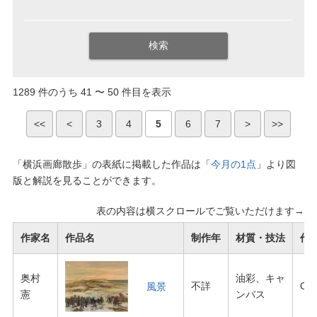
1289 件のうち 41 〜 50 件目を表示
<<
<
3
4
5
6
7
>
>>
「横浜画廊散歩」の表紙に掲載した作品は「
今月の1点
」より図
版と解説を見ることができます。
表の内容は横スクロールでご覧いただけます→
作家名
作品名
制作年
材質・技法
作
奥村
油彩、キャ
不詳
O-0
風景
憲
ンバス