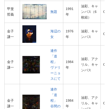
油彩、キャ
甲斐
1991
無題
ンバス（6
O-0
哲義
年
枚組）
金子
海辺の
1976
油彩、キャ
O-0
謙一
女
年
ンバス
連作
「道
油彩、アク
金子
程」
1984
リル、キャ
O-0
謙一
ヴァリ
年
ンバス
ーニョ
スにて
連作
「道
油彩、アク
金子
程」
1984
リル、キャ
O-0
謙一
谷間の
年
ンバス