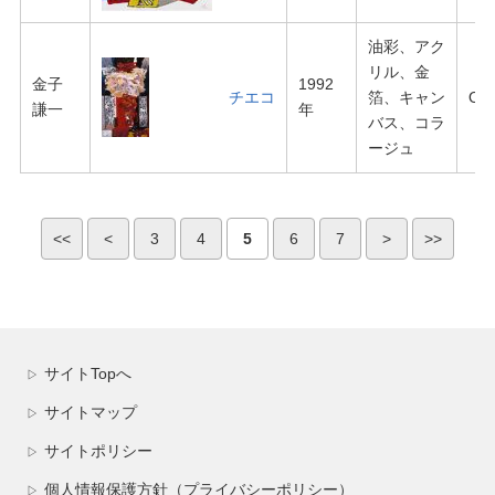
油彩、アク
リル、金
金子
1992
チエコ
箔、キャン
O-0
謙一
年
バス、コラ
ージュ
<<
<
3
4
5
6
7
>
>>
サイトTopへ
▷
サイトマップ
▷
サイトポリシー
▷
個人情報保護方針（プライバシーポリシー）
▷